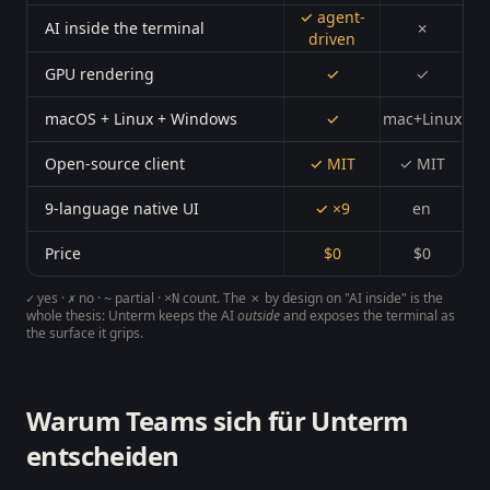
✓ agent-
AI inside the terminal
✗
driven
GPU rendering
✓
✓
macOS + Linux + Windows
✓
mac+Linux
Open-source client
✓ MIT
✓ MIT
9-language native UI
✓ ×9
en
Price
$0
$0
yes ·
no ·
partial ·
count. The
✗ by design
on "AI inside" is the
✓
✗
~
×N
whole thesis: Unterm keeps the AI
outside
and exposes the terminal as
the surface it grips.
Warum Teams sich für Unterm
entscheiden