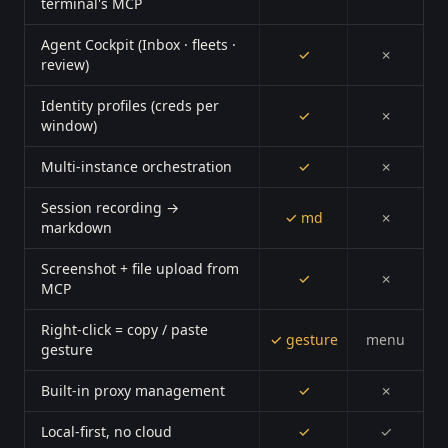
terminal's MCP
Agent Cockpit (Inbox · fleets ·
✓
✗
review)
Identity profiles (creds per
✓
✗
window)
Multi-instance orchestration
✓
✗
Session recording →
✓ md
✗
markdown
Screenshot + file upload from
✓
✗
MCP
Right-click = copy / paste
✓ gesture
menu
gesture
Built-in proxy management
✓
✗
Local-first, no cloud
✓
✓