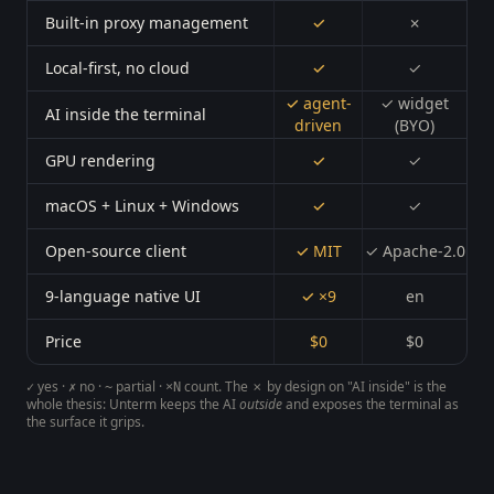
Built-in proxy management
✓
✗
Local-first, no cloud
✓
✓
✓ agent-
✓ widget
AI inside the terminal
driven
(BYO)
GPU rendering
✓
✓
macOS + Linux + Windows
✓
✓
Open-source client
✓ MIT
✓ Apache-2.0
9-language native UI
✓ ×9
en
Price
$0
$0
yes ·
no ·
partial ·
count. The
✗ by design
on "AI inside" is the
✓
✗
~
×N
whole thesis: Unterm keeps the AI
outside
and exposes the terminal as
the surface it grips.