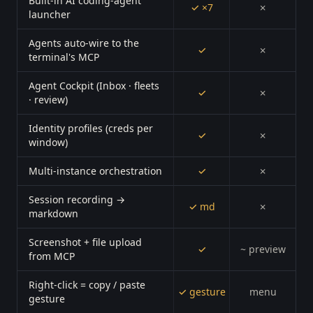
Built-in AI coding-agent
✓ ×7
✗
launcher
Agents auto-wire to the
✓
✗
terminal's MCP
Agent Cockpit (Inbox · fleets
✓
✗
· review)
Identity profiles (creds per
✓
✗
window)
Multi-instance orchestration
✓
✗
Session recording →
✓ md
✗
markdown
Screenshot + file upload
✓
~ preview
from MCP
Right-click = copy / paste
✓ gesture
menu
gesture