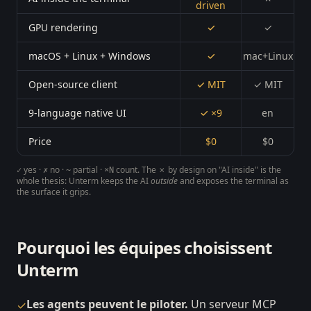
driven
GPU rendering
✓
✓
macOS + Linux + Windows
✓
mac+Linux
Open-source client
✓ MIT
✓ MIT
9-language native UI
✓ ×9
en
Price
$0
$0
yes ·
no ·
partial ·
count. The
✗ by design
on "AI inside" is the
✓
✗
~
×N
whole thesis: Unterm keeps the AI
outside
and exposes the terminal as
the surface it grips.
Pourquoi les équipes choisissent
Unterm
Les agents peuvent le piloter.
Un serveur MCP
✓