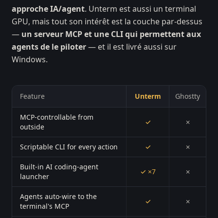
approche IA/agent
. Unterm est aussi un terminal
GPU, mais tout son intérêt est la couche par-dessus
—
un serveur MCP et une CLI qui permettent aux
agents de le piloter
— et il est livré aussi sur
Windows.
Feature
Unterm
Ghostty
MCP-controllable from
✓
✗
outside
Scriptable CLI for every action
✓
✗
Built-in AI coding-agent
✓ ×7
✗
launcher
Agents auto-wire to the
✓
✗
terminal's MCP