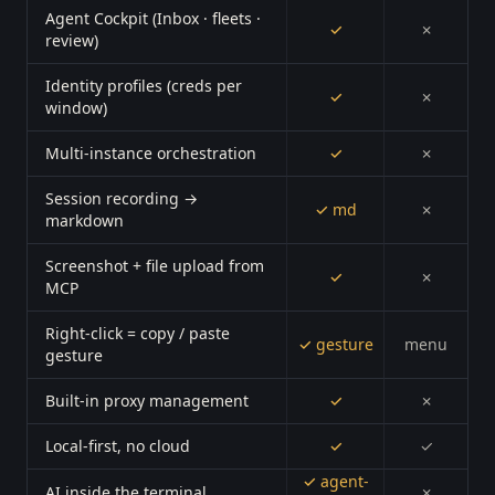
Agent Cockpit (Inbox · fleets ·
✓
✗
review)
Identity profiles (creds per
✓
✗
window)
Multi-instance orchestration
✓
✗
Session recording →
✓ md
✗
markdown
Screenshot + file upload from
✓
✗
MCP
Right-click = copy / paste
✓ gesture
menu
gesture
Built-in proxy management
✓
✗
Local-first, no cloud
✓
✓
✓ agent-
AI inside the terminal
✗