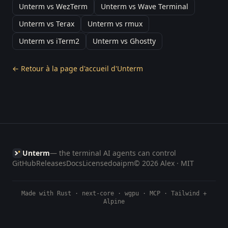
Unterm vs WezTerm
Unterm vs Wave Terminal
Unterm vs Terax
Unterm vs rmux
Unterm vs iTerm2
Unterm vs Ghostty
← Retour à la page d'accueil d'Unterm
Unterm
— the terminal AI agents can control
GitHub
Releases
Docs
License
doaipm
© 2026 Alex · MIT
Made with Rust · next-core · wgpu · MCP · Tailwind +
Alpine