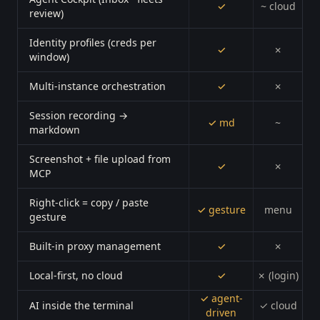
✓
~ cloud
review)
Identity profiles (creds per
✓
✗
window)
Multi-instance orchestration
✓
✗
Session recording →
✓ md
~
markdown
Screenshot + file upload from
✓
✗
MCP
Right-click = copy / paste
✓ gesture
menu
gesture
Built-in proxy management
✓
✗
Local-first, no cloud
✓
✗ (login)
✓ agent-
AI inside the terminal
✓ cloud
driven