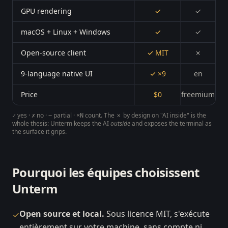
GPU rendering
✓
✓
macOS + Linux + Windows
✓
✓
Open-source client
✓ MIT
✗
9-language native UI
✓ ×9
en
Price
$0
freemium
yes ·
no ·
partial ·
count. The
✗ by design
on "AI inside" is the
✓
✗
~
×N
whole thesis: Unterm keeps the AI
outside
and exposes the terminal as
the surface it grips.
Pourquoi les équipes choisissent
Unterm
Open source et local.
Sous licence MIT, s'exécute
✓
entièrement sur votre machine, sans compte ni