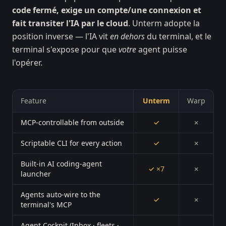
code fermé, exige un compte/une connexion et
fait transiter l'IA par le cloud
. Unterm adopte la
position inverse — l'IA vit
en dehors
du terminal, et le
terminal s'expose pour que
votre
agent puisse
l'opérer.
Feature
Unterm
Warp
MCP-controllable from outside
✓
✗
Scriptable CLI for every action
✓
✗
Built-in AI coding-agent
✓ ×7
✗
launcher
Agents auto-wire to the
✓
✗
terminal's MCP
Agent Cockpit (Inbox · fleets ·