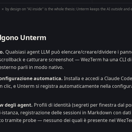
e
✗ by design
on "AI inside" is the whole thesis: Unterm keeps the AI
outside
and e
elgono Unterm
o.
Qualsiasi agent LLM può elencare/creare/dividere i panne
scrollback e catturare screenshot — WezTerm ha una CLI di c
sterno parli in modo nativo.
 configurazione automatica.
Installa e accedi a Claude Code
 clic, e Unterm si registra automaticamente nella configur
ow degli agent.
Profili di identità (segreti per finestra dal p
i-istanza, registrazione delle sessioni in Markdown con dati 
vato tramite probe — nessuno dei quali è presente nel WezT