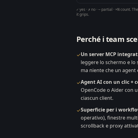
yes ·
no ·
partial ·
count. Th
✓
✗
~
×N
it grips.
Perché i team sc
Un server MCP integrat
✓
leggere lo schermo e lo 
ma niente che un agent e
Agent AI con un clic +
✓
OpenCode o Aider con un
ciascun client.
Superficie per i workfl
✓
operativo), finestre mult
scrollback e proxy atti