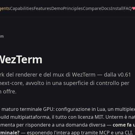
gents
Capabilities
Features
Demo
Principles
Compare
Docs
Install
FAQ
rm
ezTerm
k del renderer e del mux di WezTerm — dalla v0.61
next-core, avvolto in una superficie di controllo per
 offre.
 maturo terminale GPU: configurazione in Lua, un multiple
uild multipiattaforma, il tutto con licenza MIT. Unterm è na
amenta per rispondere a una domanda diversa —
come fa 
rminale?
— esponendo l'intera app tramite MCP e una CLI.