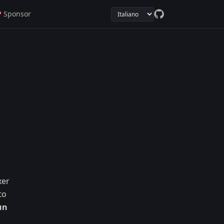
♥
Sponsor
xer
to
un