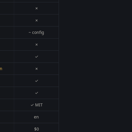
✗
✗
~ config
✗
✓
en
✗
✓
✓
✓ MIT
en
$0