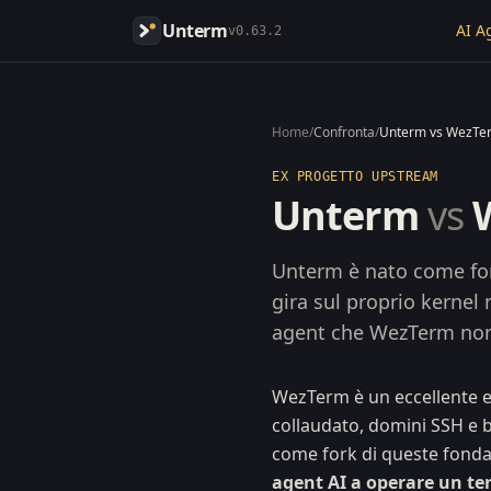
Unterm
AI A
v0.63.2
Home
/
Confronta
/
Unterm vs WezTe
EX PROGETTO UPSTREAM
Unterm
vs
W
Unterm è nato come for
gira sul proprio kernel 
agent che WezTerm non
WezTerm è un eccellente e
collaudato, domini SSH e b
come fork di queste fond
agent AI a operare un te