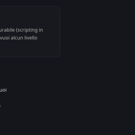
abile (scripting in
uoi alcun livello
uoi
m