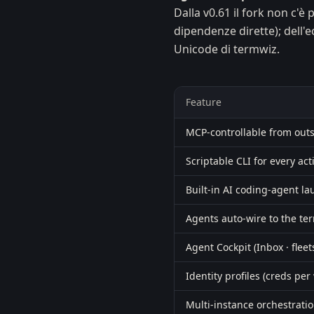
Dalla v0.61 il fork non c'è
dipendenze dirette); dell'
Unicode di termwiz.
Feature
MCP-controllable from out
Scriptable CLI for every act
Built-in AI coding-agent l
Agents auto-wire to the te
Agent Cockpit (Inbox · fleet
Identity profiles (creds pe
Multi-instance orchestrati