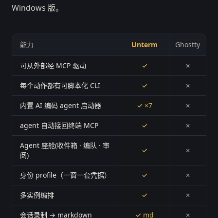
Windows 版。
能力
Unterm
Ghostty
可从外部经 MCP 驱动
✓
✗
每个动作都有可脚本化 CLI
✓
✗
内置 AI 编码 agent 启动器
✓ ×7
✗
agent 自动接回终端 MCP
✓
✗
Agent 座舱(收件箱 · 编队 · 审
✓
✗
阅)
身份 profile（一窗一套凭据）
✓
✗
多实例编排
✓
✗
会话录制 → markdown
✓ md
✗