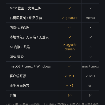
MCP 截图 + 文件上传
✓
✗
右键即复制 / 粘贴手势
✓ gesture
menu
内置代理管理
✓
✗
本地优先，无云端 / 无登录
✓
✓
✓ agent-
AI 内嵌进终端
✗
driven
GPU 渲染
✓
✓
macOS + Linux + Windows
✓
mac+Linux
客户端开源
✓ MIT
✓ MIT
原生界面语言
✓ ×9
en
价格
$0
$0
有 ·
无 ·
部分 ·
数量。「AI 内嵌」那行的
✗ 刻意如此
正是整个产品
✓
✗
~
×N